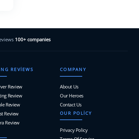
reviews
100+ companies
ING REVIEWS
COMPANY
rver Review
About Us
ing Review
Our Heroes
ble Review
Contact Us
OUR POLICY
st Review
ra Review
Privacy Policy