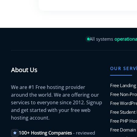
All systems
operationa
OUR SERV
About Us
Free Landing
We are #1 Free hosting provider
Free Non-Prof
around the world. We are offering our
services to everyone since 2012. Signup
Free WordPre
and get started with your free web
Free Student
hosting account.
Free PHP Hos
Free Domain
100+ Hosting Companies
- reviewed