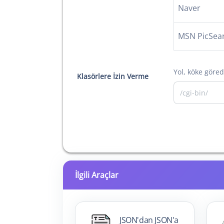
Naver
MSN PicSea
Yol, köke göred
Klasörlere İzin Verme
İlgili Araçlar
JSON'dan JSON'a