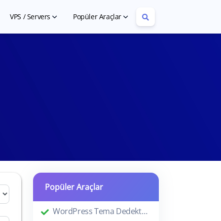
VPS / Servers
Popüler Araçlar
Cheap VPS Hosting
Article Rewriter
Cheap Dedicated Servers
YouTube Tag Extractor
Popüler Araçlar
WordPress Tema Dedektörü