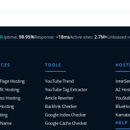
l
Uptime:
98.95%
Response:
~18ms
Active sites:
2.7M+
Unbiased 
ICES
TOOLS
HOST
 Page Hosting
YouTube Trend
InterSe
it Hosting
YouTube Tag Extractor
A2 Host
ss Hosting
Article Rewriter
YouSta
 Hosting
Backlink Checker
BlueHo
ting
Google Index Checker
Kamate
HELP
 Name
Google Cache Checker