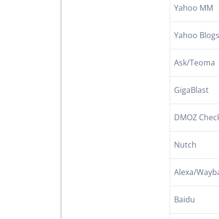
Yahoo MM
Yahoo Blog
Ask/Teoma
GigaBlast
DMOZ Chec
Nutch
Alexa/Wayb
Baidu