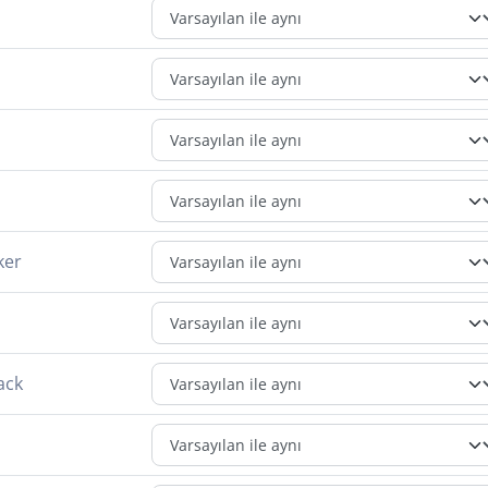
s
ker
ack