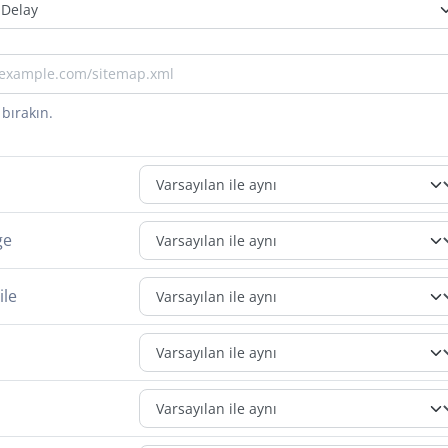
bırakın.
ge
ile