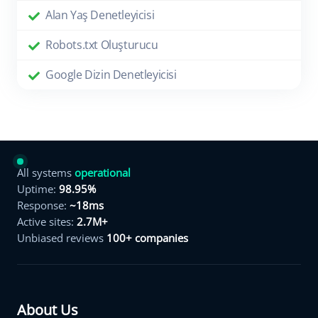
Alan Yaş Denetleyicisi
Robots.txt Oluşturucu
Google Dizin Denetleyicisi
All systems
operational
Uptime:
98.95%
Response:
~18ms
Active sites:
2.7M+
Unbiased reviews
100+ companies
About Us