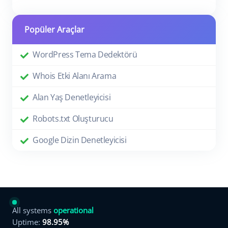
Popüler Araçlar
WordPress Tema Dedektörü
Whois Etki Alanı Arama
Alan Yaş Denetleyicisi
Robots.txt Oluşturucu
Google Dizin Denetleyicisi
All systems
operational
Uptime:
98.95%