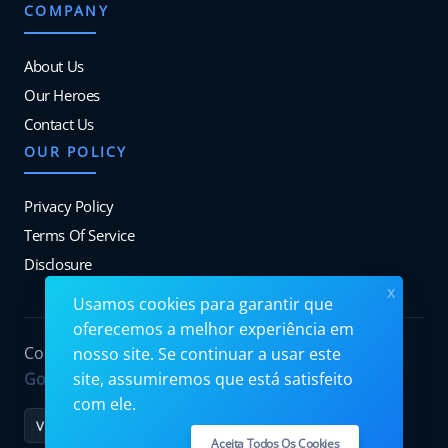
COMPANY
About Us
Our Heroes
Contact Us
OUR POLICY
Privacy Policy
Terms Of Service
Disclosure
x
Usamos cookies para garantir que
oferecemos a melhor experiência em
Copyrights © 2026. All Rights Reserved by
nosso site. Se continuar a usar este
Googiehost
.
site, assumiremos que está satisfeito
com ele.
VISA
MC
PayPal
Stripe
Aceita Todos Os Cookies