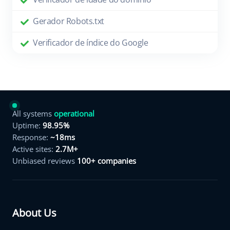
Gerador Robots.txt
Verificador de índice do Google
All systems
operational
Uptime:
98.95%
Response:
~18ms
Active sites:
2.7M+
Unbiased reviews
100+ companies
About Us