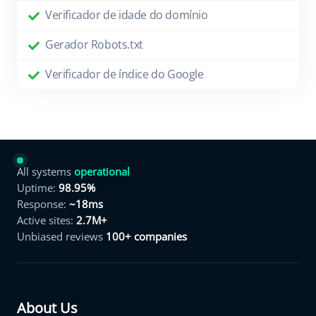
Verificador de idade do domínio
Gerador Robots.txt
Verificador de índice do Google
All systems
operational
Uptime:
98.95%
Response:
~18ms
Active sites:
2.7M+
Unbiased reviews
100+ companies
About Us