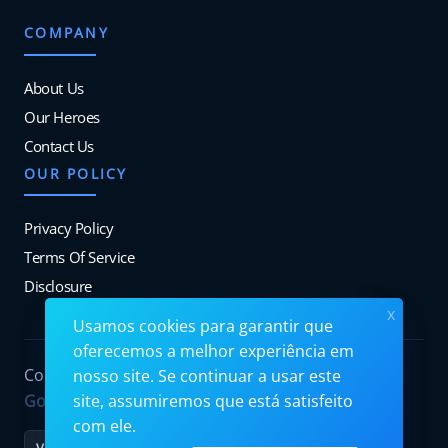
COMPANY
About Us
Our Heroes
Contact Us
OUR POLICY
Privacy Policy
Terms Of Service
Disclosure
x
Usamos cookies para garantir que
oferecemos a melhor experiência em
Copyrights © 2026. All Rights Reserved by
nosso site. Se continuar a usar este
Googiehost
.
site, assumiremos que está satisfeito
com ele.
VISA
MC
PayPal
Stripe