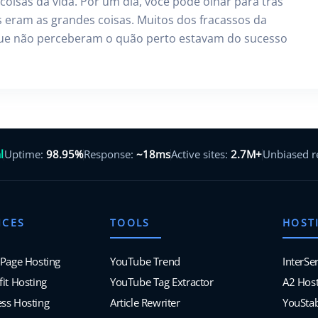
coisas da vida. Por um dia, você pode olhar para trás
s eram as grandes coisas. Muitos dos fracassos da
que não perceberam o quão perto estavam do sucesso
.
l
Uptime:
98.95%
Response:
~18ms
Active sites:
2.7M+
Unbiased 
ICES
TOOLS
HOST
 Page Hosting
YouTube Trend
InterSe
it Hosting
YouTube Tag Extractor
A2 Host
ss Hosting
Article Rewriter
YouSta