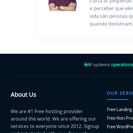
Curta as pequenas 
e perceber que ele
vida são pessoas 
quando desistiram
All systems
operationa
OUR SERV
About Us
Free Landing
We are #1 Free hosting provider
Free Non-Prof
around the world. We are offering our
services to everyone since 2012. Signup
Free WordPre