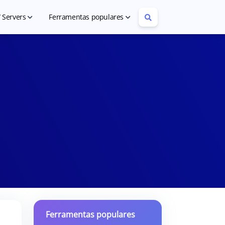
/ Servers
Ferramentas populares
eap VPS Hosting
Article Rewriter
eap Dedicated Servers
YouTube Tag Extractor
Ferramentas populares