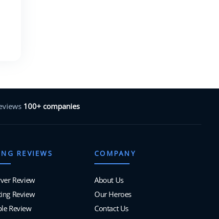
reviews
100+ companies
ING REVIEWS
COMPANY
rver Review
About Us
ing Review
Our Heroes
ble Review
Contact Us