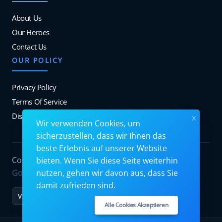
About Us
Our Heroes
Contact Us
OUR POLICY
Privacy Policy
Terms Of Service
Disclosure
x
Wir verwenden Cookies, um
sicherzustellen, dass wir Ihnen das
beste Erlebnis auf unserer Website
Copyrights © 2026. All Rights Reserved by
bieten. Wenn Sie diese Seite weiterhin
Googiehost
.
nutzen, gehen wir davon aus, dass Sie
damit zufrieden sind.
VISA
MC
PayPal
Stripe
Alle Cookies Akzeptieren