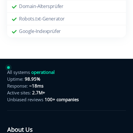
Domain-Altersprüfer
Robots.txt-Generator
Google-Indexprüfer
All systems
operational
Uptime:
98.95%
Response:
~18ms
Active sites:
2.7M+
Unbiased reviews
100+ companies
About Us