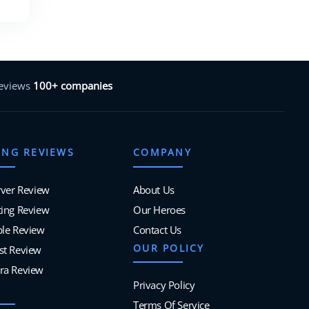
reviews
100+ companies
ING REVIEWS
COMPANY
rver Review
About Us
ing Review
Our Heroes
ble Review
Contact Us
OUR POLICY
st Review
ra Review
Privacy Policy
Terms Of Service