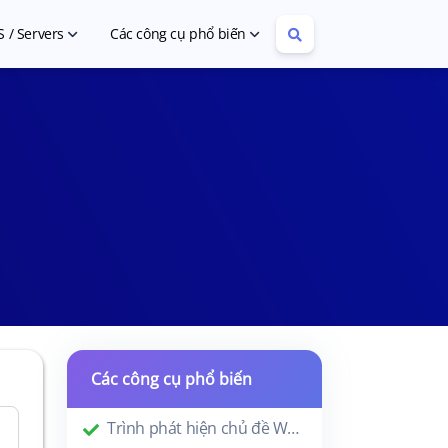
S / Servers
Các công cụ phổ biến
Cheap VPS Hosting
Article Rewriter
Cheap Dedicated Servers
YouTube Tag Extractor
Các công cụ phổ biến
Trình phát hiện chủ đề WordPress