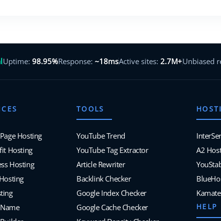
l
Uptime:
98.95%
Response:
~18ms
Active sites:
2.7M+
Unbiased 
ICES
TOOLS
HOST
 Page Hosting
YouTube Trend
InterSe
it Hosting
YouTube Tag Extractor
A2 Host
ss Hosting
Article Rewriter
YouSta
 Hosting
Backlink Checker
BlueHo
ting
Google Index Checker
Kamate
HELP
 Name
Google Cache Checker