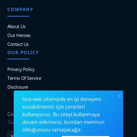
COMPANY
About Us
Our Heroes
Contact Us
OUR POLICY
Privacy Policy
Terms Of Service
Disclosure
x
Size web sitemizde en iyi deneyimi
sunabilmemiz için çerezleri
Copyrights © 2026. All Rights Reserved by
kullanıyoruz. Bu siteyi kullanmaya
Googiehost
.
devam ederseniz, bundan memnun
olduğunuzu varsayacağız.
VISA
MC
PayPal
Stripe