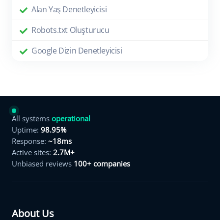
Alan Yaş Denetleyicisi
Robots.txt Oluşturucu
Google Dizin Denetleyicisi
All systems
operational
Uptime:
98.95%
Response:
~18ms
Active sites:
2.7M+
Unbiased reviews
100+ companies
About Us