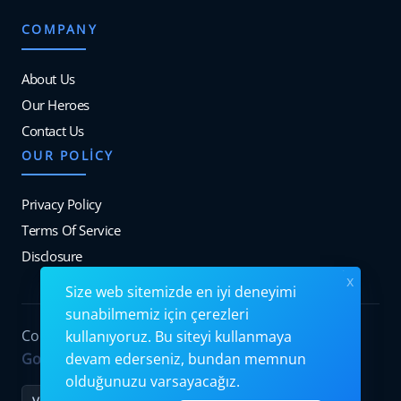
COMPANY
About Us
Our Heroes
Contact Us
OUR POLICY
Privacy Policy
Terms Of Service
Disclosure
x
Size web sitemizde en iyi deneyimi
sunabilmemiz için çerezleri
Copyrights © 2026. All Rights Reserved by
kullanıyoruz. Bu siteyi kullanmaya
Googiehost
.
devam ederseniz, bundan memnun
olduğunuzu varsayacağız.
VISA
MC
PayPal
Stripe