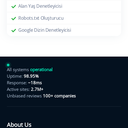
Alan Yaş Denetleyicisi
Robots.txt Oluşturucu
Google Dizin Denetleyicisi
All systems
operational
Uptime:
98.95%
Response:
~18ms
Active sites:
2.7M+
Unbiased reviews
100+ companies
About Us