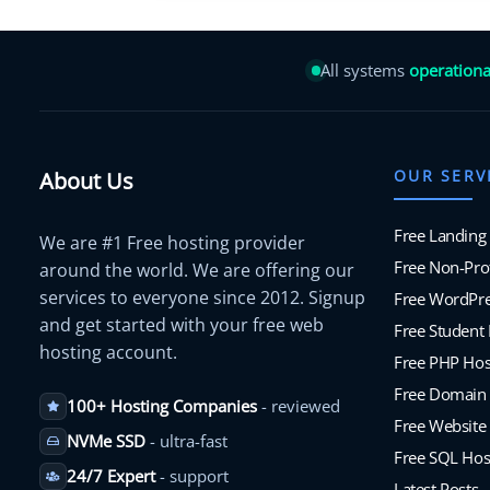
All systems
operationa
OUR SERV
About Us
Free Landing
We are #1 Free hosting provider
Free Non-Prof
around the world. We are offering our
services to everyone since 2012. Signup
Free WordPre
and get started with your free web
Free Student
hosting account.
Free PHP Hos
Free Domain
100+ Hosting Companies
- reviewed
Free Website 
NVMe SSD
- ultra-fast
Free SQL Hos
24/7 Expert
- support
Latest Posts