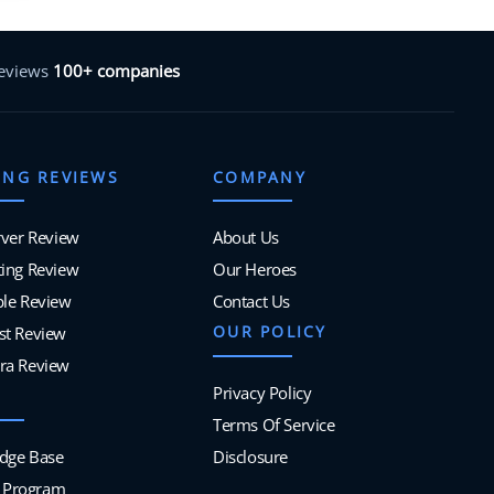
reviews
100+ companies
ING REVIEWS
COMPANY
rver Review
About Us
ing Review
Our Heroes
ble Review
Contact Us
OUR POLICY
st Review
ra Review
Privacy Policy
Terms Of Service
dge Base
Disclosure
te Program