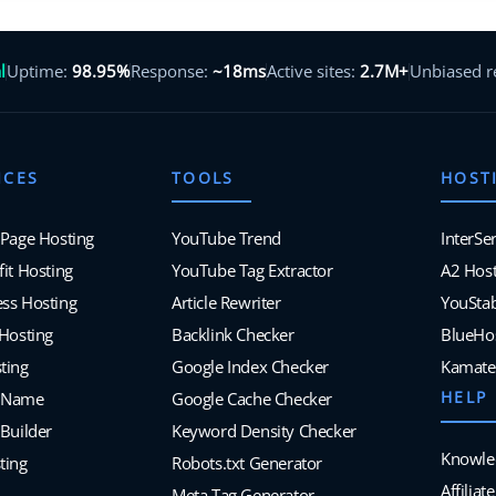
l
Uptime:
98.95%
Response:
~18ms
Active sites:
2.7M+
Unbiased 
ICES
TOOLS
HOST
 Page Hosting
YouTube Trend
InterSe
it Hosting
YouTube Tag Extractor
A2 Host
ss Hosting
Article Rewriter
YouSta
 Hosting
Backlink Checker
BlueHo
ting
Google Index Checker
Kamate
HELP
 Name
Google Cache Checker
Builder
Keyword Density Checker
Knowle
ting
Robots.txt Generator
Affilia
Meta Tag Generator