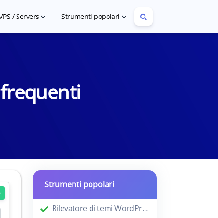
VPS / Servers
Strumenti popolari
Cheap VPS Hosting
Article Rewriter
Cheap Dedicated Servers
YouTube Tag Extractor
frequenti
Strumenti popolari
Rilevatore di temi WordPress