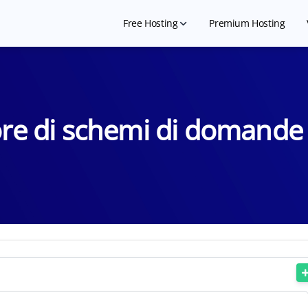
Free Hosting
Premium Hosting
Free Shared Hosting
Free WordPress Hosting
re di schemi di domande 
Hosting for NGO
Free Website Builder
Hosting for Landing Page
Free Student Hosting