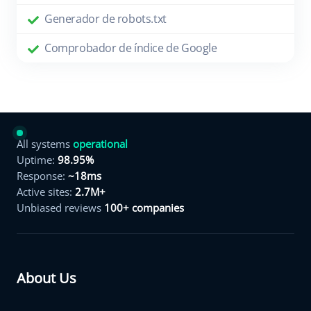
Generador de robots.txt
Comprobador de índice de Google
All systems
operational
Uptime:
98.95%
Response:
~18ms
Active sites:
2.7M+
Unbiased reviews
100+ companies
About Us