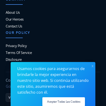
About Us
Our Heroes
Contact Us
OUR POLICY
Privacy Policy
Terms Of Service
Disclosure
x
Usamos cookies para asegurarnos de
brindarle la mejor experiencia en
Copyrights © 2026. All Rights Reserved by
nuestro sitio web. Si continúa utilizando
este sitio, asumiremos que está
Googiehost
.
satisfecho con él.
VISA
MC
PayPal
Stripe
Aceptar Todas Las Cookies